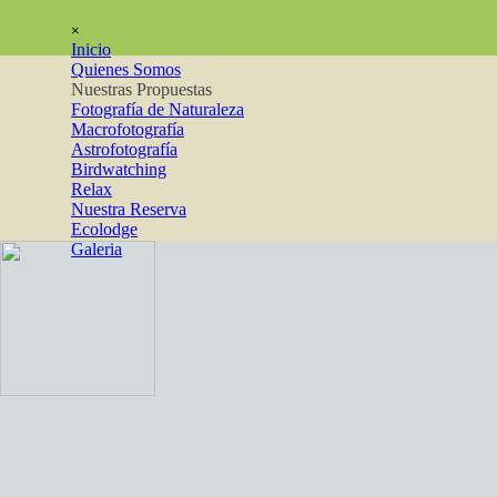
Vaya al Contenido
Saltar menú
×
Inicio
Quienes Somos
Nuestras Propuestas
▼
Fotografía de Naturaleza
Macrofotografía
Astrofotografía
Birdwatching
Relax
Nuestra Reserva
Ecolodge
Galeria