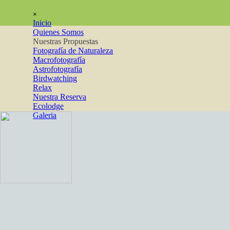
Vaya al Contenido
Saltar menú
×
Inicio
Quienes Somos
Nuestras Propuestas
▼
Fotografía de Naturaleza
Macrofotografía
Astrofotografía
Birdwatching
Relax
Nuestra Reserva
Ecolodge
Galeria